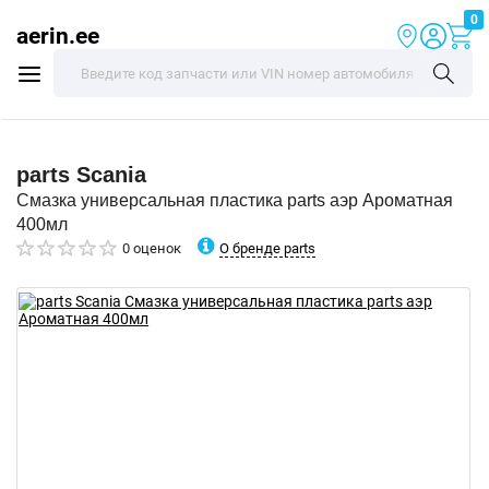
0
aerin.ee
parts
Scania
Смазка универсальная пластика parts аэр Ароматная
400мл
О бренде parts
0 оценок