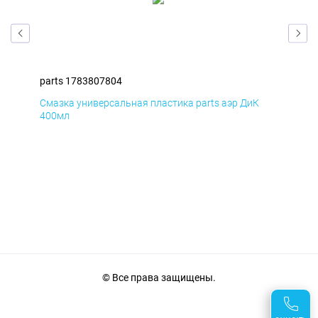
parts 1783807804
par
Смазка универсальная пластика parts аэр ДиК
Сма
400мл
40
© Все права защищены.