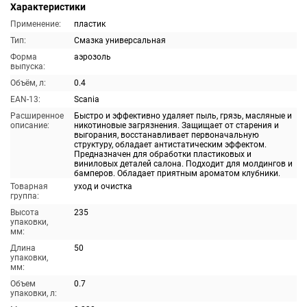
Характеристики
Применение:
пластик
Тип:
Смазка универсальная
Форма
аэрозоль
выпуска:
Объём, л:
0.4
EAN-13:
Scania
Расширенное
Быстро и эффективно удаляет пыль, грязь, масляные и
описание:
никотиновые загрязнения. Защищает от старения и
выгорания, восстанавливает первоначальную
структуру, обладает антистатическим эффектом.
Предназначен для обработки пластиковых и
виниловых деталей салона. Подходит для молдингов и
бамперов. Обладает приятным ароматом клубники.
Товарная
уход и очистка
группа:
Высота
235
упаковки,
мм:
Длина
50
упаковки,
мм:
Объем
0.7
упаковки, л: