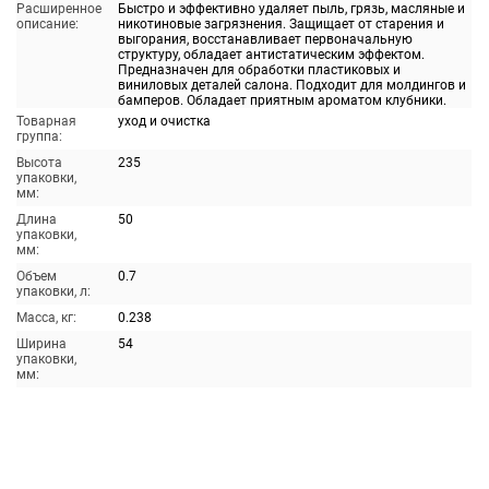
Расширенное
Быстро и эффективно удаляет пыль, грязь, масляные и
описание:
никотиновые загрязнения. Защищает от старения и
выгорания, восстанавливает первоначальную
структуру, обладает антистатическим эффектом.
Предназначен для обработки пластиковых и
виниловых деталей салона. Подходит для молдингов и
бамперов. Обладает приятным ароматом клубники.
Товарная
уход и очистка
группа:
Высота
235
упаковки,
мм:
Длина
50
упаковки,
мм:
Объем
0.7
упаковки, л:
Масса, кг:
0.238
Ширина
54
упаковки,
мм: