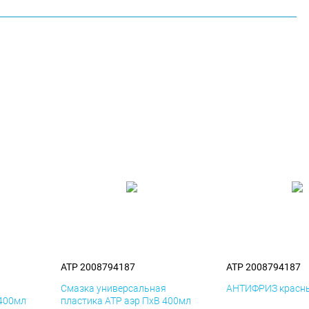
ATP 2008794187
ATP 2008794187
я
Смазка универсальная
АНТИФРИЗ красны
 400мл
пластика ATP аэр ПхВ 400мл