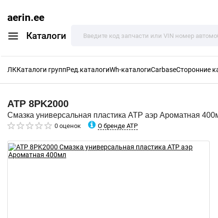
aerin.ee
Каталоги
ЛК
Каталоги групп
Ред.каталоги
Wh-каталоги
Carbase
Сторонние к
ATP
8PK2000
Смазка универсальная пластика ATP аэр Ароматная 400
О бренде ATP
0 оценок