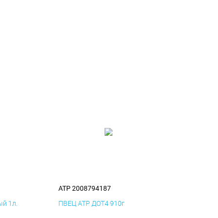
ATP 2008794187
й 1л.
ПВЕЦ ATP ДОТ4 910г