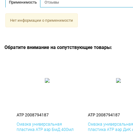
Применимость
Отзывы
Нет информации о применимости
Обратите внимание на сопутствующие товары:
ATP 2008794187
ATP 2008794187
Смазка универсальная
Смазка универсальна
пластика ATP аэр БмД 400мл
пластика ATP аэр ДиК