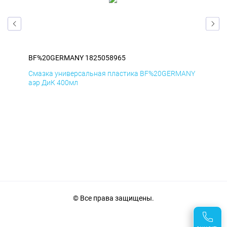
BF%20GERMANY 1825058965
BF
ANY
Смазка универсальная пластика BF%20GERMANY
Сма
аэр ДиК 400мл
аэр
© Все права защищены.