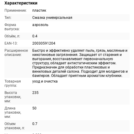
Характеристики
Применение:
пластик
Тип:
Смазка универсальная
Форма
аэрозоль
выпуска:
Объём, л:
0.4
EAN-13:
20030591204
Расширенное
Быстро и эффективно удаляет пыль, грязь, масляные и
описание:
никотиновые загрязнения. Защищает от старения и
выгорания, восстанавливает первоначальную
структуру, обладает антистатическим эффектом.
Предназначен для обработки пластиковых и
виниловых деталей салона. Подходит для молдингов и
бамперов. Обладает приятным ароматом клубники.
Товарная
уход и очистка
группа:
Высота
235
упаковки,
мм:
Длина
50
упаковки,
мм:
Объем
0.7
упаковки, л: