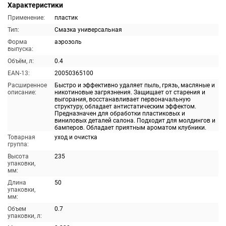
Характеристики
Применение:
пластик
Тип:
Смазка универсальная
Форма
аэрозоль
выпуска:
Объём, л:
0.4
EAN-13:
20050365100
Расширенное
Быстро и эффективно удаляет пыль, грязь, масляные и
описание:
никотиновые загрязнения. Защищает от старения и
выгорания, восстанавливает первоначальную
структуру, обладает антистатическим эффектом.
Предназначен для обработки пластиковых и
виниловых деталей салона. Подходит для молдингов и
бамперов. Обладает приятным ароматом клубники.
Товарная
уход и очистка
группа:
Высота
235
упаковки,
мм:
Длина
50
упаковки,
мм:
Объем
0.7
упаковки, л: