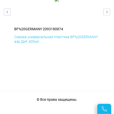
BF%20GERMANY 2093180874
BF
ANY
Смазка универсальная пластика BF%20GERMANY
Сма
аэр ДиК 400мл
аэр
© Все права защищены.