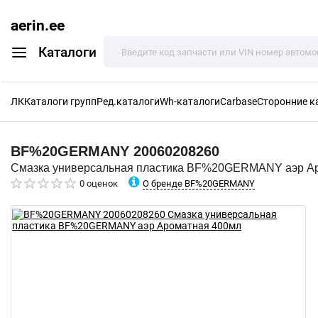
aerin.ee
Каталоги
ЛК
Каталоги групп
Ред.каталоги
Wh-каталоги
Carbase
Сторонние к
BF%20GERMANY
20060208260
Смазка универсальная пластика BF%20GERMANY аэр А
О бренде BF%20GERMANY
0 оценок