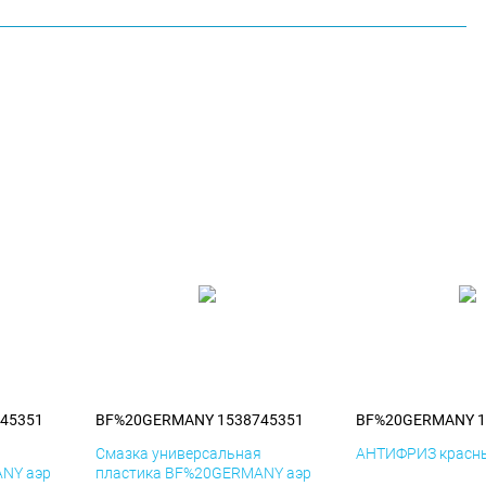
45351
BF%20GERMANY 1538745351
BF%20GERMANY 1
я
Смазка универсальная
АНТИФРИЗ красны
NY аэр
пластика BF%20GERMANY аэр