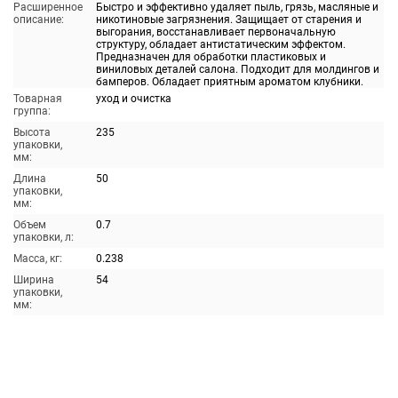
Расширенное
Быстро и эффективно удаляет пыль, грязь, масляные и
описание:
никотиновые загрязнения. Защищает от старения и
выгорания, восстанавливает первоначальную
структуру, обладает антистатическим эффектом.
Предназначен для обработки пластиковых и
виниловых деталей салона. Подходит для молдингов и
бамперов. Обладает приятным ароматом клубники.
Товарная
уход и очистка
группа:
Высота
235
упаковки,
мм:
Длина
50
упаковки,
мм:
Объем
0.7
упаковки, л:
Масса, кг:
0.238
Ширина
54
упаковки,
мм: