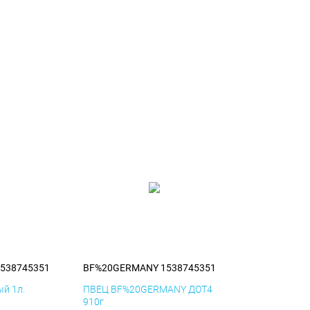
538745351
BF%20GERMANY 1538745351
й 1л.
ПВЕЦ BF%20GERMANY ДОТ4
910г