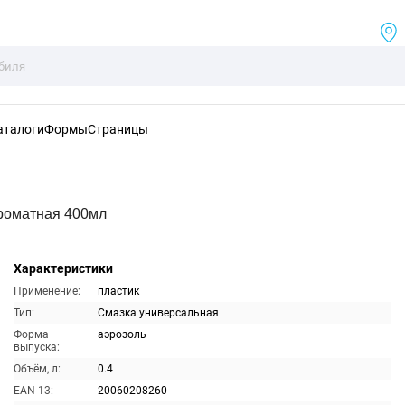
аталоги
Формы
Страницы
роматная 400мл
Характеристики
Применение:
пластик
Тип:
Смазка универсальная
Форма
аэрозоль
выпуска:
Объём, л:
0.4
EAN-13:
20060208260