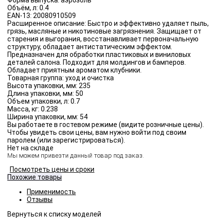
Форма выпуска:
аэрозоль
Объём, л:
0.4
EAN-13:
20080910509
Расширенное описание:
Быстро и эффективно удаляет пыль,
грязь, масляные и никотиновые загрязнения. Защищает от
старения и выгорания, восстанавливает первоначальную
структуру, обладает антистатическим эффектом.
Предназначен для обработки пластиковых и виниловых
деталей салона. Подходит для молдингов и бамперов.
Обладает приятным ароматом клубники.
Товарная группа:
уход и очистка
Высота упаковки, мм:
235
Длина упаковки, мм:
50
Объем упаковки, л:
0.7
Масса, кг:
0.238
Ширина упаковки, мм:
54
Вы работаете в гостевом режиме (видите розничные цены).
Чтобы увидеть свои цены, вам нужно войти под своим
паролем (или зарегистрироваться).
Нет на складе
Мы можем привезти данный товар под заказ.
Посмотреть цены и сроки
Похожие товары
Применимость
Отзывы