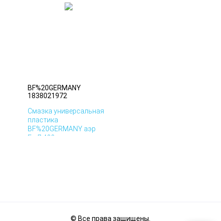
BF%20GERMANY
1838021972
Смазка универсальная
пластика
BF%20GERMANY аэр
БмД 400мл
© Все права защищены.