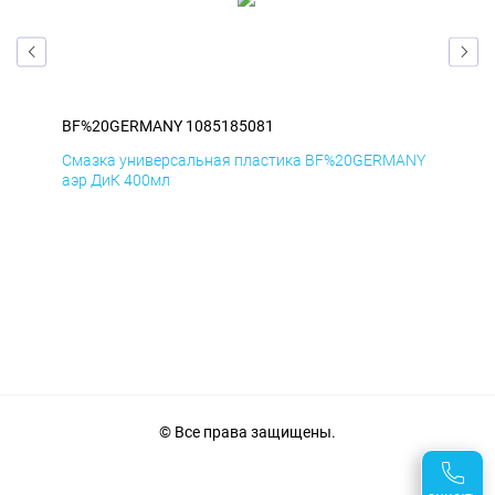
BF%20GERMANY 1085185081
BF
ANY
Смазка универсальная пластика BF%20GERMANY
Сма
аэр ДиК 400мл
аэр
© Все права защищены.