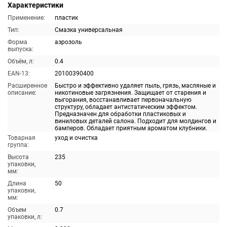
Характеристики
Применение:
пластик
Тип:
Смазка универсальная
Форма
аэрозоль
выпуска:
Объём, л:
0.4
EAN-13:
20100390400
Расширенное
Быстро и эффективно удаляет пыль, грязь, масляные и
описание:
никотиновые загрязнения. Защищает от старения и
выгорания, восстанавливает первоначальную
структуру, обладает антистатическим эффектом.
Предназначен для обработки пластиковых и
виниловых деталей салона. Подходит для молдингов и
бамперов. Обладает приятным ароматом клубники.
Товарная
уход и очистка
группа:
Высота
235
упаковки,
мм:
Длина
50
упаковки,
мм:
Объем
0.7
упаковки, л: