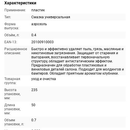
Характеристики
Применение:
пластик
Тип:
Смазка универсальная
Форма
аэрозоль
выпуска:
Объём, л:
0.4
EAN-13:
20100910003
Расширенное
Быстро и эффективно удаляет пыль, грязь, масляные и
описание:
никотиновые загрязнения. Защищает от старения и
выгорания, восстанавливает первоначальную
структуру, обладает антистатическим эффектом.
Предназначен для обработки пластиковых и
виниловых деталей салона. Подходит для молдингов и
бамперов. Обладает приятным ароматом клубники.
Товарная
уход и очистка
группа:
Высота
235
упаковки,
мм:
Длина
50
упаковки,
мм:
Объем
0.7
упаковки, л: