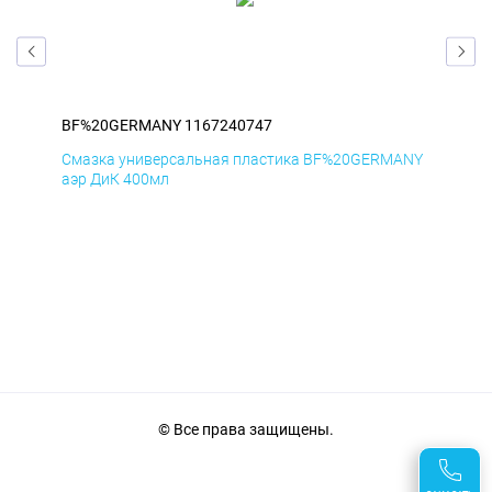
BF%20GERMANY 1167240747
BF
ANY
Смазка универсальная пластика BF%20GERMANY
Сма
аэр ДиК 400мл
аэр
© Все права защищены.