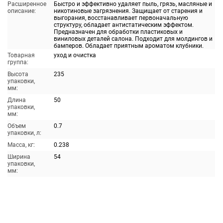
Расширенное
Быстро и эффективно удаляет пыль, грязь, масляные и
описание:
никотиновые загрязнения. Защищает от старения и
выгорания, восстанавливает первоначальную
структуру, обладает антистатическим эффектом.
Предназначен для обработки пластиковых и
виниловых деталей салона. Подходит для молдингов и
бамперов. Обладает приятным ароматом клубники.
Товарная
уход и очистка
группа:
Высота
235
упаковки,
мм:
Длина
50
упаковки,
мм:
Объем
0.7
упаковки, л:
Масса, кг:
0.238
Ширина
54
упаковки,
мм: