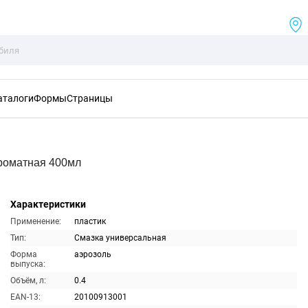
аталоги
Формы
Страницы
роматная 400мл
Характеристики
Применение:
пластик
Тип:
Смазка универсальная
Форма
аэрозоль
выпуска:
Объём, л:
0.4
EAN-13:
20100913001