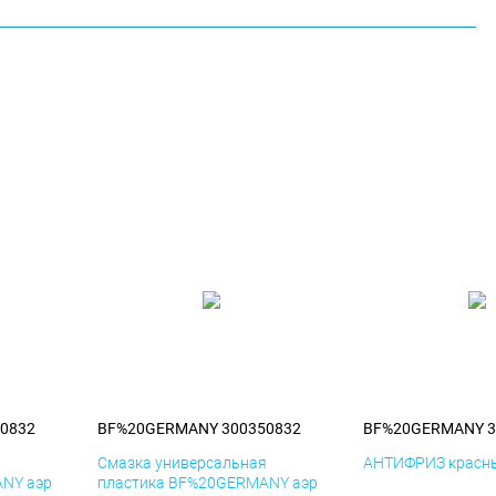
0832
BF%20GERMANY 300350832
BF%20GERMANY 3
я
Смазка универсальная
АНТИФРИЗ красны
NY аэр
пластика BF%20GERMANY аэр