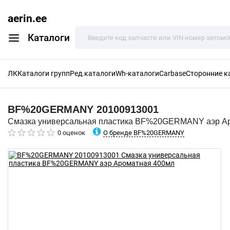
aerin.ee
Каталоги
ЛК
Каталоги групп
Ред.каталоги
Wh-каталоги
Carbase
Сторонние к
BF%20GERMANY
20100913001
Смазка универсальная пластика BF%20GERMANY аэр А
О бренде BF%20GERMANY
0 оценок