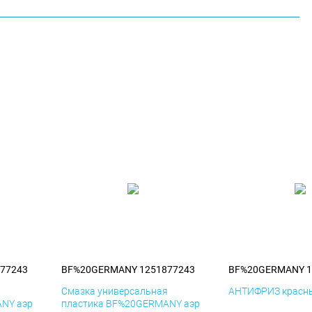
77243
BF%20GERMANY 1251877243
BF%20GERMANY 1
я
Смазка универсальная
АНТИФРИЗ красны
NY аэр
пластика BF%20GERMANY аэр