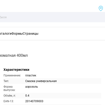
аталоги
Формы
Страницы
роматная 400мл
Характеристики
Применение:
пластик
Тип:
Смазка универсальная
Форма
аэрозоль
выпуска:
Объём, л:
0.4
EAN-13:
20140709003