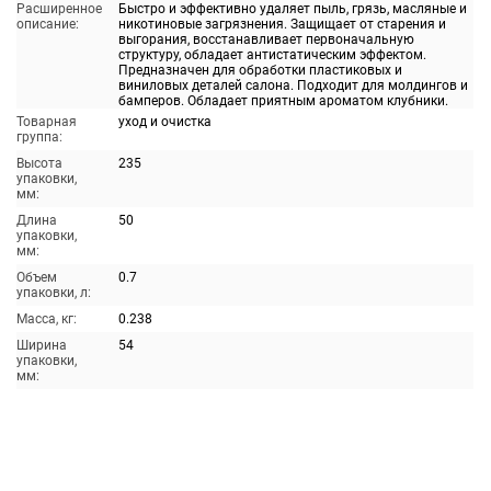
Расширенное
Быстро и эффективно удаляет пыль, грязь, масляные и
описание:
никотиновые загрязнения. Защищает от старения и
выгорания, восстанавливает первоначальную
структуру, обладает антистатическим эффектом.
Предназначен для обработки пластиковых и
виниловых деталей салона. Подходит для молдингов и
бамперов. Обладает приятным ароматом клубники.
Товарная
уход и очистка
группа:
Высота
235
упаковки,
мм:
Длина
50
упаковки,
мм:
Объем
0.7
упаковки, л:
Масса, кг:
0.238
Ширина
54
упаковки,
мм: