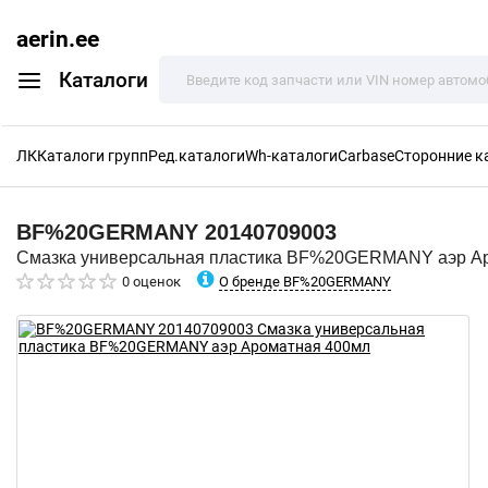
aerin.ee
Каталоги
ЛК
Каталоги групп
Ред.каталоги
Wh-каталоги
Carbase
Сторонние к
BF%20GERMANY
20140709003
Смазка универсальная пластика BF%20GERMANY аэр А
О бренде BF%20GERMANY
0 оценок