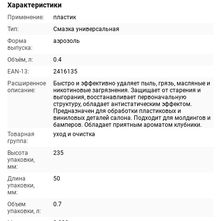
Характеристики
Применение:
пластик
Тип:
Смазка универсальная
Форма
аэрозоль
выпуска:
Объём, л:
0.4
EAN-13:
2416135
Расширенное
Быстро и эффективно удаляет пыль, грязь, масляные и
описание:
никотиновые загрязнения. Защищает от старения и
выгорания, восстанавливает первоначальную
структуру, обладает антистатическим эффектом.
Предназначен для обработки пластиковых и
виниловых деталей салона. Подходит для молдингов и
бамперов. Обладает приятным ароматом клубники.
Товарная
уход и очистка
группа:
Высота
235
упаковки,
мм:
Длина
50
упаковки,
мм:
Объем
0.7
упаковки, л: