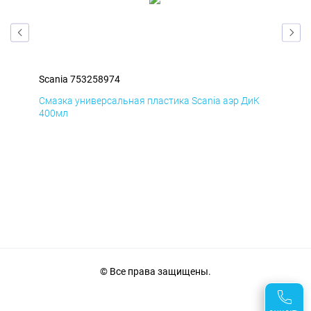
Scania 753258974
Sca
мД
Смазка универсальная пластика Scania аэр ДиК
Сма
400мл
40
© Все права защищены.