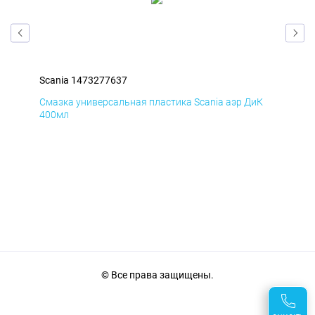
Scania 1473277637
Sca
мД
Смазка универсальная пластика Scania аэр ДиК
Сма
400мл
40
© Все права защищены.