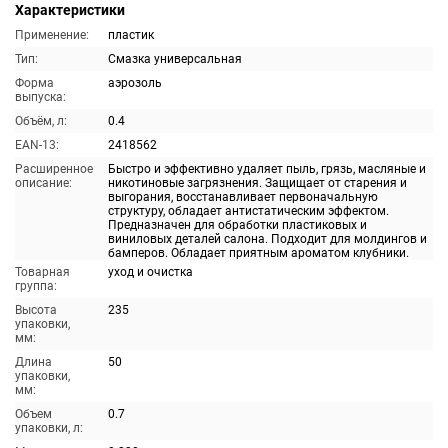
Характеристики
Применение:
пластик
Тип:
Смазка универсальная
Форма
аэрозоль
выпуска:
Объём, л:
0.4
EAN-13:
2418562
Расширенное
Быстро и эффективно удаляет пыль, грязь, масляные и
описание:
никотиновые загрязнения. Защищает от старения и
выгорания, восстанавливает первоначальную
структуру, обладает антистатическим эффектом.
Предназначен для обработки пластиковых и
виниловых деталей салона. Подходит для молдингов и
бамперов. Обладает приятным ароматом клубники.
Товарная
уход и очистка
группа:
Высота
235
упаковки,
мм:
Длина
50
упаковки,
мм:
Объем
0.7
упаковки, л: