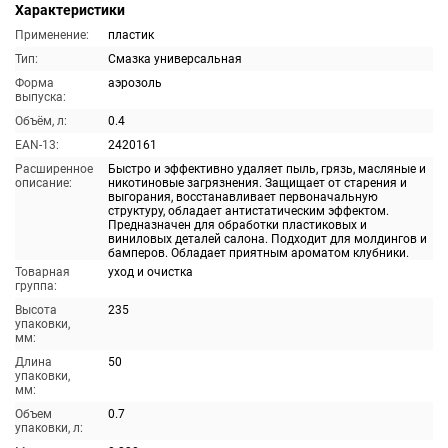
Характеристики
Применение:
пластик
Тип:
Смазка универсальная
Форма
аэрозоль
выпуска:
Объём, л:
0.4
EAN-13:
2420161
Расширенное
Быстро и эффективно удаляет пыль, грязь, масляные и
описание:
никотиновые загрязнения. Защищает от старения и
выгорания, восстанавливает первоначальную
структуру, обладает антистатическим эффектом.
Предназначен для обработки пластиковых и
виниловых деталей салона. Подходит для молдингов и
бамперов. Обладает приятным ароматом клубники.
Товарная
уход и очистка
группа:
Высота
235
упаковки,
мм:
Длина
50
упаковки,
мм:
Объем
0.7
упаковки, л: