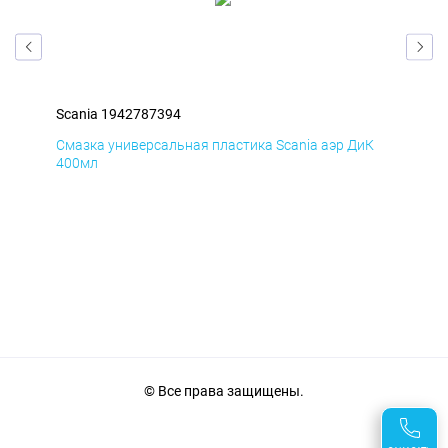
Scania 1942787394
Sca
мД
Смазка универсальная пластика Scania аэр ДиК
Сма
400мл
40
© Все права защищены.