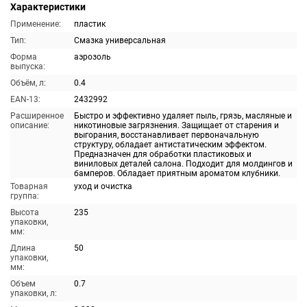
Характеристики
Применение:
пластик
Тип:
Смазка универсальная
Форма
аэрозоль
выпуска:
Объём, л:
0.4
EAN-13:
2432992
Расширенное
Быстро и эффективно удаляет пыль, грязь, масляные и
описание:
никотиновые загрязнения. Защищает от старения и
выгорания, восстанавливает первоначальную
структуру, обладает антистатическим эффектом.
Предназначен для обработки пластиковых и
виниловых деталей салона. Подходит для молдингов и
бамперов. Обладает приятным ароматом клубники.
Товарная
уход и очистка
группа:
Высота
235
упаковки,
мм:
Длина
50
упаковки,
мм:
Объем
0.7
упаковки, л: