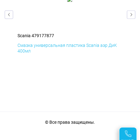
Scania 479177877
Sca
мД
Смазка универсальная пластика Scania аэр ДиК
Сма
400мл
40
© Все права защищены.