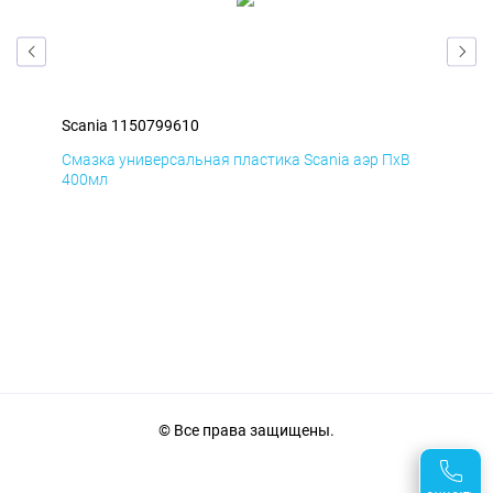
Scania 1150799610
Sca
К
Смазка универсальная пластика Scania аэр ПхВ
АНТ
400мл
© Все права защищены.