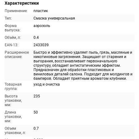
Характеристики
Применение:
пластик
Тип:
Смазка универсальная
Форма
аэрозоль
выпуска:
Объём, л:
0.4
EAN-13:
2433039
Расширенное
Быстро и эффективно удаляет пыль, грязь, масляные и
описание:
никотиновые загрязнения. Защищает от старения и
выгорания, восстанавливает первоначальную
структуру, обладает антистатическим эффектом.
Предназначен для обработки пластиковых и
виниловых деталей салона. Подходит для молдингов и
бамперов. Обладает приятным ароматом клубники.
Товарная
уход и очистка
группа:
Высота
235
упаковки,
мм:
Длина
50
упаковки,
мм:
Объем
0.7
упаковки, л: