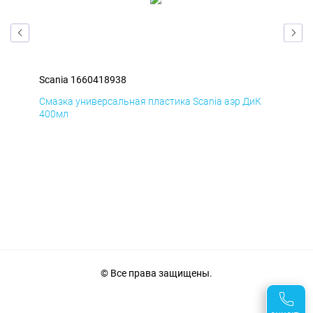
Scania 1660418938
Sca
мД
Смазка универсальная пластика Scania аэр ДиК
Сма
400мл
40
© Все права защищены.