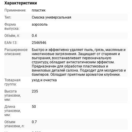
Характеристики
Применение:
пластик
Тип:
Смазка универсальная
Форма
аэрозоль
выпуска:
Объём, л:
0.4
EAN-13:
2546946
Расширенное
Быстро и эффективно удаляет пыль, грязь, масляные и
описание:
никотиновые загрязнения. Защищает от старения и
выгорания, восстанавливает первоначальную
структуру, обладает антистатическим эффектом.
Предназначен для обработки пластиковых и
виниловых деталей салона. Подходит для молдингов и
бамперов. Обладает приятным ароматом клубники.
Товарная
уход и очистка
группа:
Высота
235
упаковки,
мм:
Длина
50
упаковки,
мм:
Объем
0.7
упаковки, л: