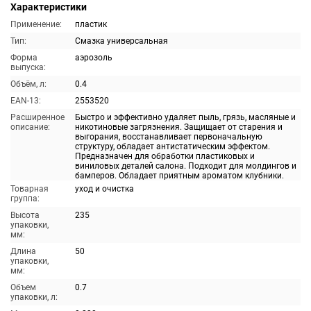
Характеристики
Применение:
пластик
Тип:
Смазка универсальная
Форма
аэрозоль
выпуска:
Объём, л:
0.4
EAN-13:
2553520
Расширенное
Быстро и эффективно удаляет пыль, грязь, масляные и
описание:
никотиновые загрязнения. Защищает от старения и
выгорания, восстанавливает первоначальную
структуру, обладает антистатическим эффектом.
Предназначен для обработки пластиковых и
виниловых деталей салона. Подходит для молдингов и
бамперов. Обладает приятным ароматом клубники.
Товарная
уход и очистка
группа:
Высота
235
упаковки,
мм:
Длина
50
упаковки,
мм:
Объем
0.7
упаковки, л: