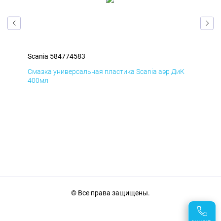
Scania 584774583
Sca
мД
Смазка универсальная пластика Scania аэр ДиК
Сма
400мл
40
© Все права защищены.