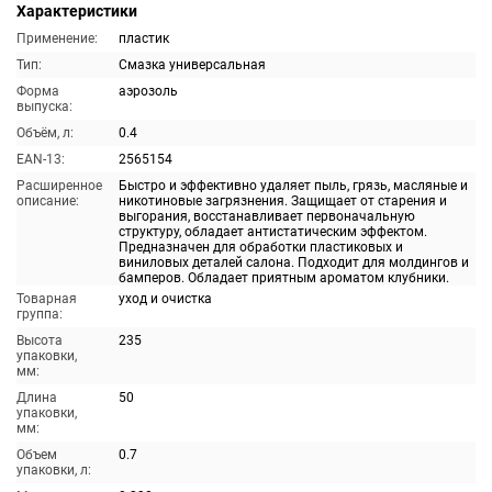
Характеристики
Применение:
пластик
Тип:
Смазка универсальная
Форма
аэрозоль
выпуска:
Объём, л:
0.4
EAN-13:
2565154
Расширенное
Быстро и эффективно удаляет пыль, грязь, масляные и
описание:
никотиновые загрязнения. Защищает от старения и
выгорания, восстанавливает первоначальную
структуру, обладает антистатическим эффектом.
Предназначен для обработки пластиковых и
виниловых деталей салона. Подходит для молдингов и
бамперов. Обладает приятным ароматом клубники.
Товарная
уход и очистка
группа:
Высота
235
упаковки,
мм:
Длина
50
упаковки,
мм:
Объем
0.7
упаковки, л: