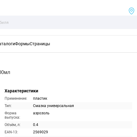
аталоги
Формы
Страницы
00мл
Характеристики
Применение:
пластик
Тип:
Смазка универсальная
Форма
аэрозоль
выпуска:
Объём, л:
0.4
EAN-13:
2569029