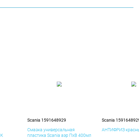
Scania 1591648929
Scania 159164892
я
Смазка универсальная
АНТИФРИЗ красны
иК
пластика Scania аэр ПхВ 400мл