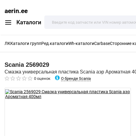
aerin.ee
Каталоги
ЛК
Каталоги групп
Ред.каталоги
Wh-каталоги
Carbase
Сторонние к
Scania
2569029
Смазка универсальная пластика Scania аэр Ароматная 4
О бренде Scania
0 оценок