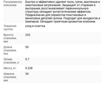
Расширенное
Быстро и эффективно удаляет пыль, грязь, масляные и
описание:
никотиновые загрязнения. Защищает от старения и
выгорания, восстанавливает первоначальную
структуру, обладает антистатическим эффектом.
Предназначен для обработки пластиковых и
виниловых деталей салона. Подходит для молдингов и
бамперов. Обладает приятным ароматом клубники.
Товарная
уход и очистка
группа:
Высота
235
упаковки,
мм:
Длина
50
упаковки,
мм:
Объем
0.7
упаковки, л:
Масса, кг:
0.238
Ширина
54
упаковки,
мм: