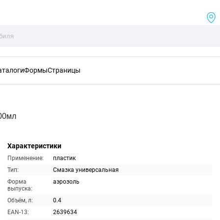
аталоги
Формы
Страницы
00мл
Характеристики
Применение:
пластик
Тип:
Смазка универсальная
Форма
аэрозоль
выпуска:
Объём, л:
0.4
EAN-13:
2639634