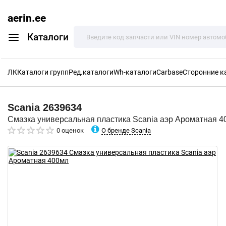
aerin.ee
Каталоги
ЛК
Каталоги групп
Ред.каталоги
Wh-каталоги
Carbase
Сторонние к
Scania
2639634
Смазка универсальная пластика Scania аэр Ароматная 4
О бренде Scania
0 оценок