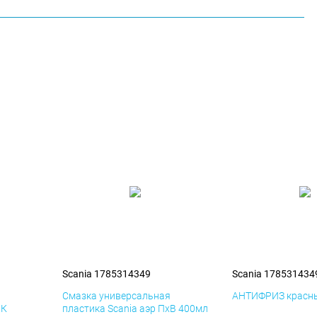
Scania 1785314349
Scania 178531434
я
Смазка универсальная
АНТИФРИЗ красны
иК
пластика Scania аэр ПхВ 400мл