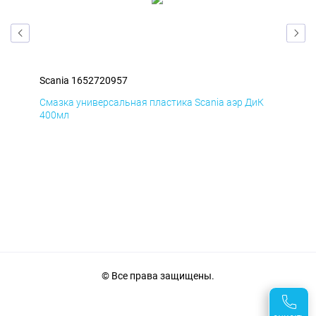
Scania 1652720957
Sca
мД
Смазка универсальная пластика Scania аэр ДиК
Сма
400мл
40
© Все права защищены.