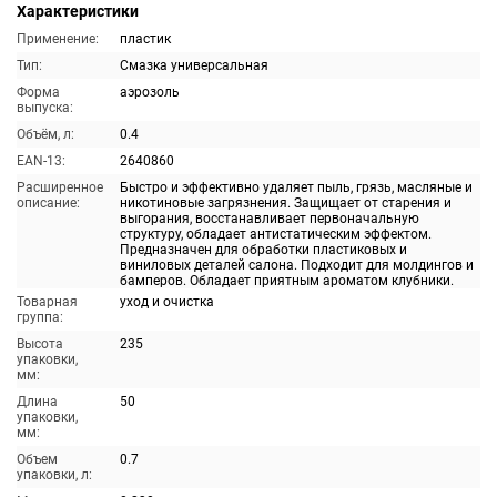
Характеристики
Применение:
пластик
Тип:
Смазка универсальная
Форма
аэрозоль
выпуска:
Объём, л:
0.4
EAN-13:
2640860
Расширенное
Быстро и эффективно удаляет пыль, грязь, масляные и
описание:
никотиновые загрязнения. Защищает от старения и
выгорания, восстанавливает первоначальную
структуру, обладает антистатическим эффектом.
Предназначен для обработки пластиковых и
виниловых деталей салона. Подходит для молдингов и
бамперов. Обладает приятным ароматом клубники.
Товарная
уход и очистка
группа:
Высота
235
упаковки,
мм:
Длина
50
упаковки,
мм:
Объем
0.7
упаковки, л: