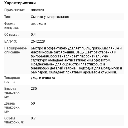
Характеристики
Применение:
пластик
Тип:
Смазка универсальная
Форма
аэрозоль
выпуска:
Объём, л:
0.4
EAN-13:
2642228
Расширенное
Быстро и эффективно удаляет пыль, грязь, масляные и
описание:
никотиновые загрязнения. Защищает от старения и
выгорания, восстанавливает первоначальную
структуру, обладает антистатическим эффектом.
Предназначен для обработки пластиковых и
виниловых деталей салона. Подходит для молдингов и
бамперов. Обладает приятным ароматом клубники.
Товарная
уход и очистка
группа:
Высота
235
упаковки,
мм:
Длина
50
упаковки,
мм:
Объем
0.7
упаковки, л: