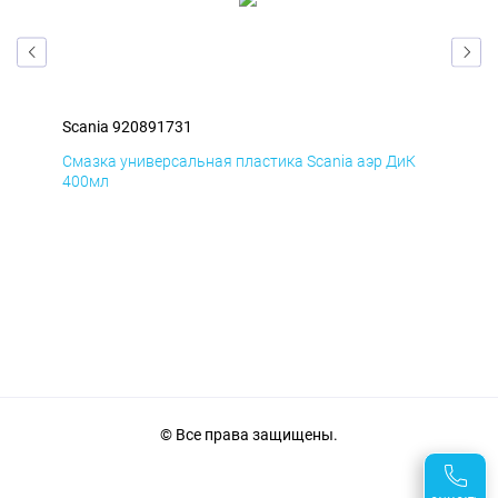
Scania 920891731
Sca
мД
Смазка универсальная пластика Scania аэр ДиК
Сма
400мл
40
© Все права защищены.