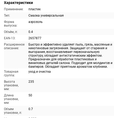
Характеристики
Применение:
пластик
Тип:
Смазка универсальная
Форма
аэрозоль
выпуска:
Объём, л:
0.4
EAN-13:
2657877
Расширенное
Быстро и эффективно удаляет пыль, грязь, масляные и
описание:
никотиновые загрязнения. Защищает от старения и
выгорания, восстанавливает первоначальную
структуру, обладает антистатическим эффектом.
Предназначен для обработки пластиковых и
виниловых деталей салона. Подходит для молдингов и
бамперов. Обладает приятным ароматом клубники.
Товарная
уход и очистка
группа:
Высота
235
упаковки,
мм:
Длина
50
упаковки,
мм:
Объем
0.7
упаковки, л: