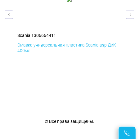
Scania 1306664411
Sca
мД
Смазка универсальная пластика Scania аэр ДиК
Сма
400мл
40
© Все права защищены.