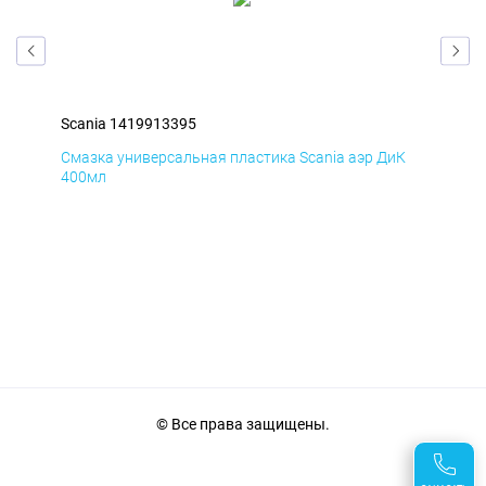
Scania 1419913395
Sca
мД
Смазка универсальная пластика Scania аэр ДиК
Сма
400мл
40
© Все права защищены.