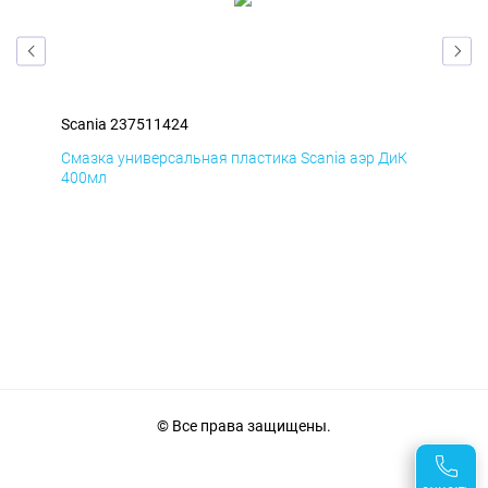
Scania 237511424
Sca
мД
Смазка универсальная пластика Scania аэр ДиК
Сма
400мл
40
© Все права защищены.