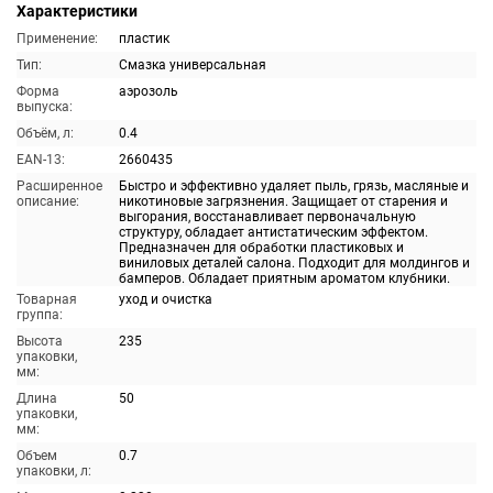
Характеристики
Применение:
пластик
Тип:
Смазка универсальная
Форма
аэрозоль
выпуска:
Объём, л:
0.4
EAN-13:
2660435
Расширенное
Быстро и эффективно удаляет пыль, грязь, масляные и
описание:
никотиновые загрязнения. Защищает от старения и
выгорания, восстанавливает первоначальную
структуру, обладает антистатическим эффектом.
Предназначен для обработки пластиковых и
виниловых деталей салона. Подходит для молдингов и
бамперов. Обладает приятным ароматом клубники.
Товарная
уход и очистка
группа:
Высота
235
упаковки,
мм:
Длина
50
упаковки,
мм:
Объем
0.7
упаковки, л: