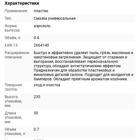
Характеристики
Применение:
пластик
Тип:
Смазка универсальная
Форма
аэрозоль
выпуска:
Объём, л:
0.4
EAN-13:
2664140
Расширенное
Быстро и эффективно удаляет пыль, грязь, масляные и
описание:
никотиновые загрязнения. Защищает от старения и
выгорания, восстанавливает первоначальную
структуру, обладает антистатическим эффектом.
Предназначен для обработки пластиковых и
виниловых деталей салона. Подходит для молдингов и
бамперов. Обладает приятным ароматом клубники.
Товарная
уход и очистка
группа:
Высота
235
упаковки,
мм:
Длина
50
упаковки,
мм:
Объем
0.7
упаковки, л: