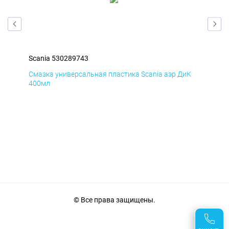
Scania 530289743
Sca
мД
Смазка универсальная пластика Scania аэр ДиК
Сма
400мл
40
© Все права защищены.