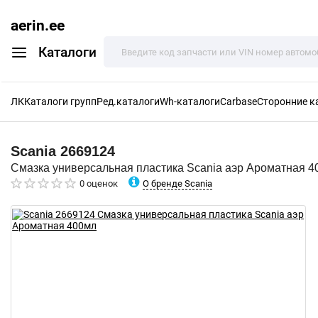
aerin.ee
Каталоги
ЛК
Каталоги групп
Ред.каталоги
Wh-каталоги
Carbase
Сторонние к
Scania
2669124
Смазка универсальная пластика Scania аэр Ароматная 4
О бренде Scania
0 оценок