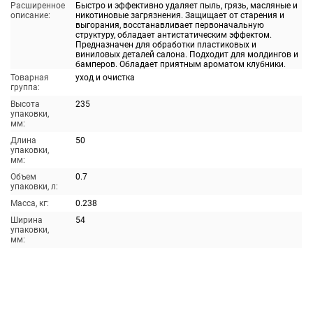
Расширенное
Быстро и эффективно удаляет пыль, грязь, масляные и
описание:
никотиновые загрязнения. Защищает от старения и
выгорания, восстанавливает первоначальную
структуру, обладает антистатическим эффектом.
Предназначен для обработки пластиковых и
виниловых деталей салона. Подходит для молдингов и
бамперов. Обладает приятным ароматом клубники.
Товарная
уход и очистка
группа:
Высота
235
упаковки,
мм:
Длина
50
упаковки,
мм:
Объем
0.7
упаковки, л:
Масса, кг:
0.238
Ширина
54
упаковки,
мм: