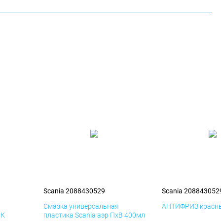
Scania 2088430529
Scania 208843052
я
Смазка универсальная
АНТИФРИЗ красны
иК
пластика Scania аэр ПхВ 400мл