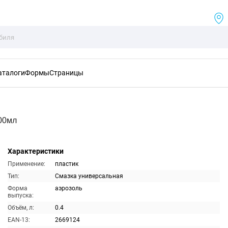
аталоги
Формы
Страницы
00мл
Характеристики
Применение:
пластик
Тип:
Смазка универсальная
Форма
аэрозоль
выпуска:
Объём, л:
0.4
EAN-13:
2669124