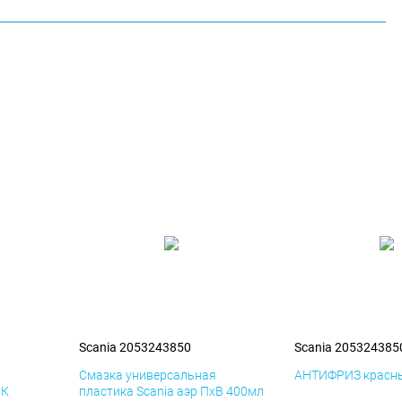
Scania 2053243850
Scania 205324385
я
Смазка универсальная
АНТИФРИЗ красны
иК
пластика Scania аэр ПхВ 400мл