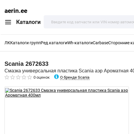
aerin.ee
Каталоги
ЛК
Каталоги групп
Ред.каталоги
Wh-каталоги
Carbase
Сторонние к
Scania
2672633
Смазка универсальная пластика Scania аэр Ароматная 4
О бренде Scania
0 оценок