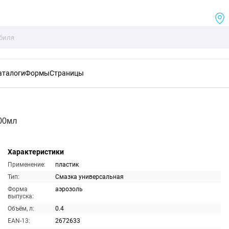
аталоги
Формы
Страницы
00мл
Характеристики
Применение:
пластик
Тип:
Смазка универсальная
Форма
аэрозоль
выпуска:
Объём, л:
0.4
EAN-13:
2672633