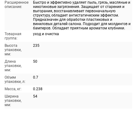
Расширенное
Быстро и эффективно удаляет пыль, грязь, масляные и
описание:
никотиновые загрязнения. Защищает от старения и
выгорания, восстанавливает первоначальную
структуру, обладает антистатическим эффектом.
Предназначен для обработки пластиковых и
виниловых деталей салона. Подходит для молдингов и
бамперов. Обладает приятным ароматом клубники.
Товарная
уход и очистка
группа:
Высота
235
упаковки,
мм:
Длина
50
упаковки,
мм:
Объем
0.7
упаковки, л:
Масса, кг:
0.238
Ширина
54
упаковки,
мм: