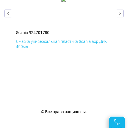
Scania 924701780
Sca
мД
Смазка универсальная пластика Scania аэр ДиК
Сма
400мл
40
© Все права защищены.