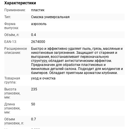
Характеристики
Применение:
пластик
Тип:
Смазка универсальная
Форма
аэрозоль
выпуска:
Объём, л:
0.4
EAN-13:
2674000
Расширенное
Быстро и эффективно удаляет пыль, грязь, масляные и
описание:
никотиновые загрязнения. Защищает от старения и
выгорания, восстанавливает первоначальную
структуру, обладает антистатическим эффектом.
Предназначен для обработки пластиковых и
виниловых деталей салона. Подходит для молдингов и
бамперов. Обладает приятным ароматом клубники.
Товарная
уход и очистка
группа:
Высота
235
упаковки,
мм:
Длина
50
упаковки,
мм:
Объем
0.7
упаковки, л: