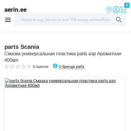
0
aerin.ee
parts
Scania
Смазка универсальная пластика parts аэр Ароматная
400мл
О бренде parts
0 оценок