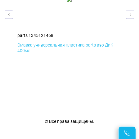
parts 1345121468
par
Смазка универсальная пластика parts аэр ДиК
Сма
400мл
40
© Все права защищены.