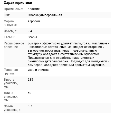
Характеристики
Применение:
пластик
Тип:
Смазка универсальная
Форма
аэрозоль
выпуска:
Объём, л:
0.4
EAN-13:
Scania
Расширенное
Быстро и эффективно удаляет пыль, грязь, масляные и
описание:
никотиновые загрязнения. Защищает от старения и
выгорания, восстанавливает первоначальную
структуру, обладает антистатическим эффектом.
Предназначен для обработки пластиковых и
виниловых деталей салона. Подходит для молдингов и
бамперов. Обладает приятным ароматом клубники.
Товарная
уход и очистка
группа:
Высота
235
упаковки,
мм:
Длина
50
упаковки,
мм:
Объем
0.7
упаковки, л: