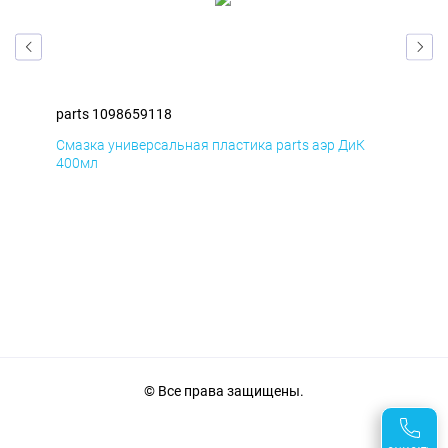
parts 1098659118
par
Смазка универсальная пластика parts аэр ДиК
Сма
400мл
40
© Все права защищены.