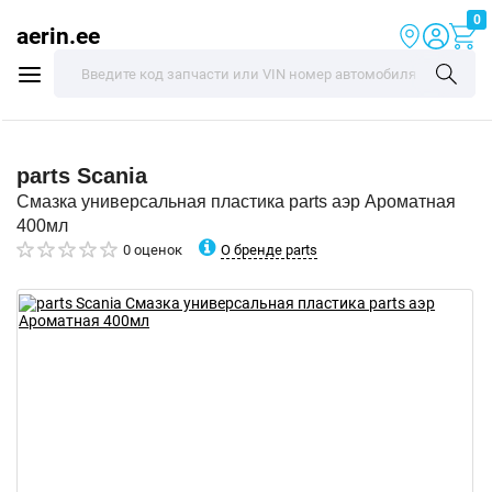
0
aerin.ee
parts
Scania
Смазка универсальная пластика parts аэр Ароматная
400мл
О бренде parts
0 оценок