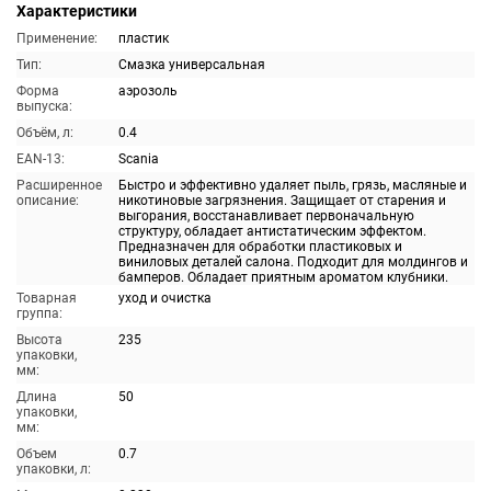
Характеристики
Применение:
пластик
Тип:
Смазка универсальная
Форма
аэрозоль
выпуска:
Объём, л:
0.4
EAN-13:
Scania
Расширенное
Быстро и эффективно удаляет пыль, грязь, масляные и
описание:
никотиновые загрязнения. Защищает от старения и
выгорания, восстанавливает первоначальную
структуру, обладает антистатическим эффектом.
Предназначен для обработки пластиковых и
виниловых деталей салона. Подходит для молдингов и
бамперов. Обладает приятным ароматом клубники.
Товарная
уход и очистка
группа:
Высота
235
упаковки,
мм:
Длина
50
упаковки,
мм:
Объем
0.7
упаковки, л: