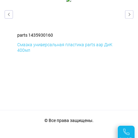
parts 1435930160
par
Смазка универсальная пластика parts аэр ДиК
Сма
400мл
40
© Все права защищены.