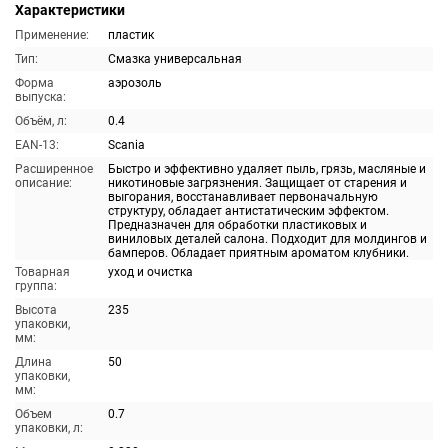
Характеристики
Применение:
пластик
Тип:
Смазка универсальная
Форма
аэрозоль
выпуска:
Объём, л:
0.4
EAN-13:
Scania
Расширенное
Быстро и эффективно удаляет пыль, грязь, масляные и
описание:
никотиновые загрязнения. Защищает от старения и
выгорания, восстанавливает первоначальную
структуру, обладает антистатическим эффектом.
Предназначен для обработки пластиковых и
виниловых деталей салона. Подходит для молдингов и
бамперов. Обладает приятным ароматом клубники.
Товарная
уход и очистка
группа:
Высота
235
упаковки,
мм:
Длина
50
упаковки,
мм:
Объем
0.7
упаковки, л: