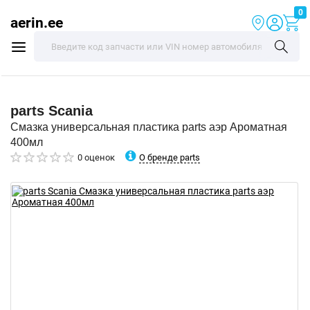
0
aerin.ee
parts
Scania
Смазка универсальная пластика parts аэр Ароматная
400мл
О бренде parts
0 оценок