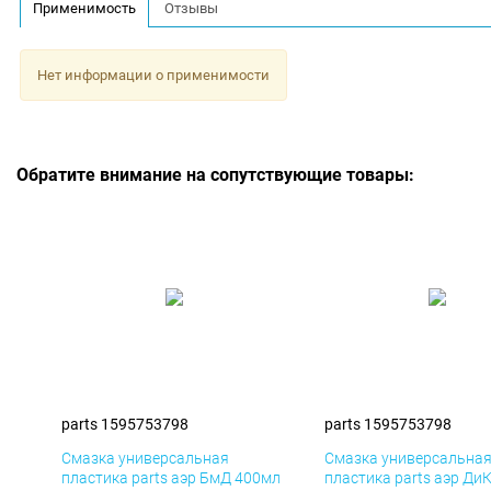
Применимость
Отзывы
Нет информации о применимости
Обратите внимание на сопутствующие товары:
parts 1595753798
parts 1595753798
Смазка универсальная
Смазка универсальна
пластика parts аэр БмД 400мл
пластика parts аэр Ди