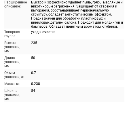
Расширенное
Быстро и эффективно удаляет пыль, грязь, масляные и
описание:
никотиновые загрязнения. Защищает от старения и
выгорания, восстанавливает первоначальную
структуру, обладает антистатическим эффектом.
Предназначен для обработки пластиковых и
виниловых деталей салона. Подходит для молдингов и
бамперов. Обладает приятным ароматом клубники.
Товарная
уход и очистка
группа:
Высота
235
упаковки,
мм:
Длина
50
упаковки,
мм:
Объем
0.7
упаковки, л:
Масса, кг:
0.238
Ширина
54
упаковки,
мм: