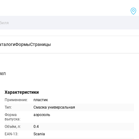
аталоги
Формы
Страницы
0мл
Характеристики
Применение:
пластик
Тип:
Смазка универсальная
Форма
аэрозоль
выпуска:
Объём, л:
0.4
EAN-13:
Scania