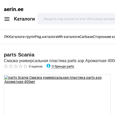
aerin.ee
Каталоги
ЛК
Каталоги групп
Ред.каталоги
Wh-каталоги
Carbase
Сторонние к
parts
Scania
Смазка универсальная пластика parts аэр Ароматная 40
О бренде parts
0 оценок