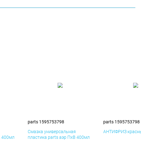
parts 1595753798
parts 1595753798
я
Смазка универсальная
АНТИФРИЗ красны
К 400мл
пластика parts аэр ПхВ 400мл