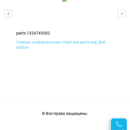
parts 1324745302
par
Смазка универсальная пластика parts аэр ДиК
Сма
400мл
40
© Все права защищены.