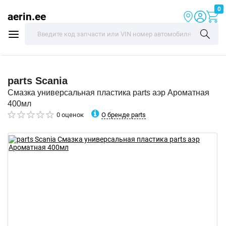
0
aerin.ee
parts
Scania
Смазка универсальная пластика parts аэр Ароматная
400мл
О бренде parts
0 оценок