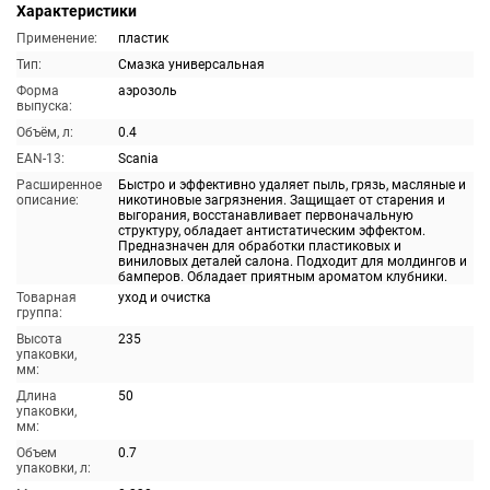
Характеристики
Применение:
пластик
Тип:
Смазка универсальная
Форма
аэрозоль
выпуска:
Объём, л:
0.4
EAN-13:
Scania
Расширенное
Быстро и эффективно удаляет пыль, грязь, масляные и
описание:
никотиновые загрязнения. Защищает от старения и
выгорания, восстанавливает первоначальную
структуру, обладает антистатическим эффектом.
Предназначен для обработки пластиковых и
виниловых деталей салона. Подходит для молдингов и
бамперов. Обладает приятным ароматом клубники.
Товарная
уход и очистка
группа:
Высота
235
упаковки,
мм:
Длина
50
упаковки,
мм:
Объем
0.7
упаковки, л: