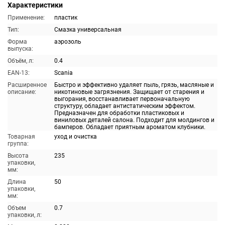
Характеристики
Применение:
пластик
Тип:
Смазка универсальная
Форма
аэрозоль
выпуска:
Объём, л:
0.4
EAN-13:
Scania
Расширенное
Быстро и эффективно удаляет пыль, грязь, масляные и
описание:
никотиновые загрязнения. Защищает от старения и
выгорания, восстанавливает первоначальную
структуру, обладает антистатическим эффектом.
Предназначен для обработки пластиковых и
виниловых деталей салона. Подходит для молдингов и
бамперов. Обладает приятным ароматом клубники.
Товарная
уход и очистка
группа:
Высота
235
упаковки,
мм:
Длина
50
упаковки,
мм:
Объем
0.7
упаковки, л: