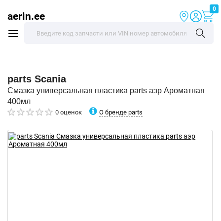
0
aerin.ee
parts
Scania
Смазка универсальная пластика parts аэр Ароматная
400мл
О бренде parts
0 оценок