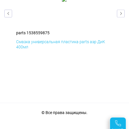
parts 1538559875
par
Смазка универсальная пластика parts аэр ДиК
Сма
400мл
40
© Все права защищены.