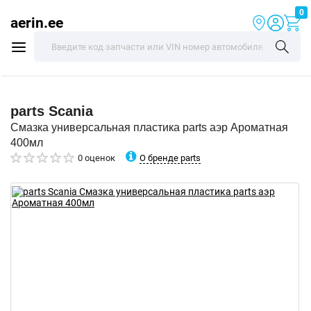
0
aerin.ee
parts
Scania
Смазка универсальная пластика parts аэр Ароматная
400мл
О бренде parts
0 оценок