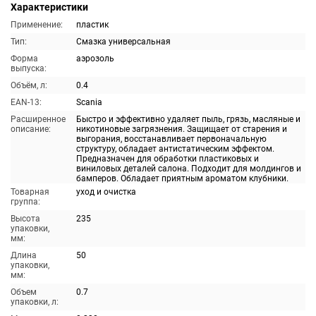
Характеристики
Применение:
пластик
Тип:
Смазка универсальная
Форма
аэрозоль
выпуска:
Объём, л:
0.4
EAN-13:
Scania
Расширенное
Быстро и эффективно удаляет пыль, грязь, масляные и
описание:
никотиновые загрязнения. Защищает от старения и
выгорания, восстанавливает первоначальную
структуру, обладает антистатическим эффектом.
Предназначен для обработки пластиковых и
виниловых деталей салона. Подходит для молдингов и
бамперов. Обладает приятным ароматом клубники.
Товарная
уход и очистка
группа:
Высота
235
упаковки,
мм:
Длина
50
упаковки,
мм:
Объем
0.7
упаковки, л: