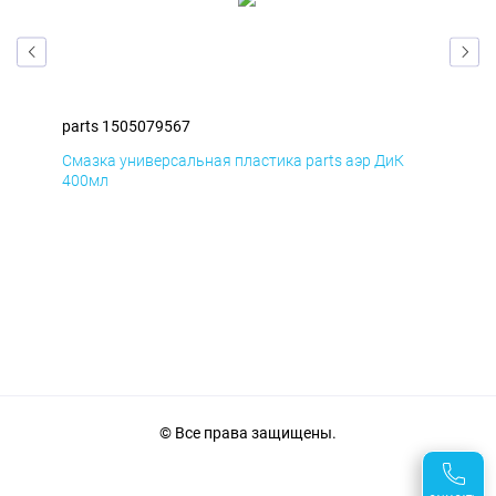
parts 1505079567
par
Смазка универсальная пластика parts аэр ДиК
Сма
400мл
40
© Все права защищены.