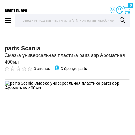
0
aerin.ee
parts
Scania
Смазка универсальная пластика parts аэр Ароматная
400мл
О бренде parts
0 оценок