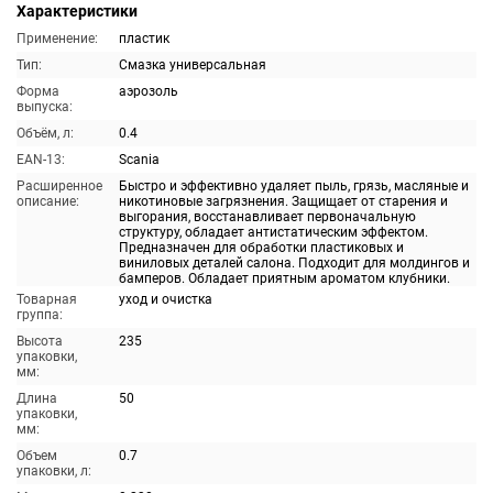
Характеристики
Применение:
пластик
Тип:
Смазка универсальная
Форма
аэрозоль
выпуска:
Объём, л:
0.4
EAN-13:
Scania
Расширенное
Быстро и эффективно удаляет пыль, грязь, масляные и
описание:
никотиновые загрязнения. Защищает от старения и
выгорания, восстанавливает первоначальную
структуру, обладает антистатическим эффектом.
Предназначен для обработки пластиковых и
виниловых деталей салона. Подходит для молдингов и
бамперов. Обладает приятным ароматом клубники.
Товарная
уход и очистка
группа:
Высота
235
упаковки,
мм:
Длина
50
упаковки,
мм:
Объем
0.7
упаковки, л: