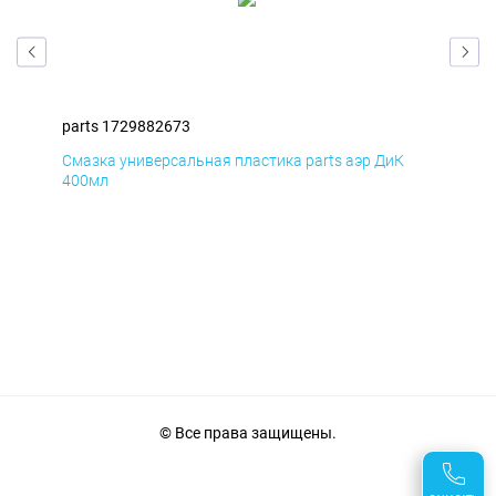
parts 1729882673
par
Смазка универсальная пластика parts аэр ДиК
Сма
400мл
40
© Все права защищены.